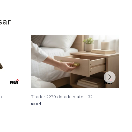
sar
o
Tirador 2279 dorado mate - 32
Tir
4
USD
USD