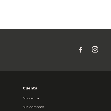


Cuenta
Mi cuenta
Mis compras