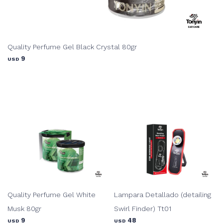
Quality Perfume Gel Black Crystal 80gr
9
USD
Quality Perfume Gel White
Lampara Detallado (detailing
Musk 80gr
Swirl Finder) Tt01
9
48
USD
USD