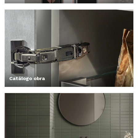
Catálogo obra