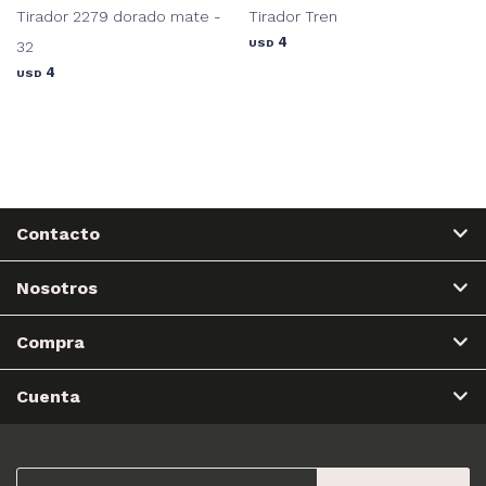
Tirador 2279 dorado mate -
Tirador Tren
4
USD
32
4
USD
Contacto
Nosotros
Compra
Cuenta