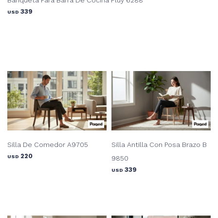
339
USD
Silla De Comedor A9705
Silla Antilla Con Posa Brazo B
220
USD
9850
339
USD