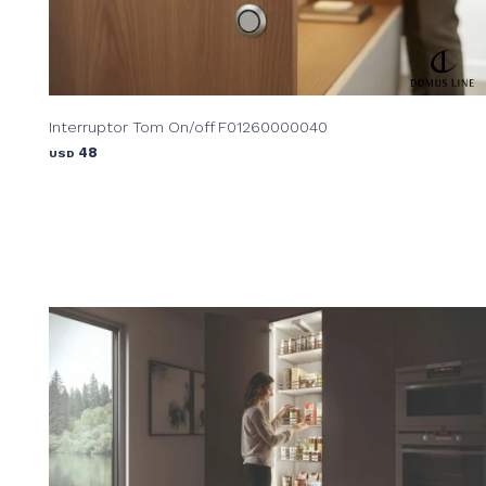
Interruptor Tom On/off F01260000040
48
USD