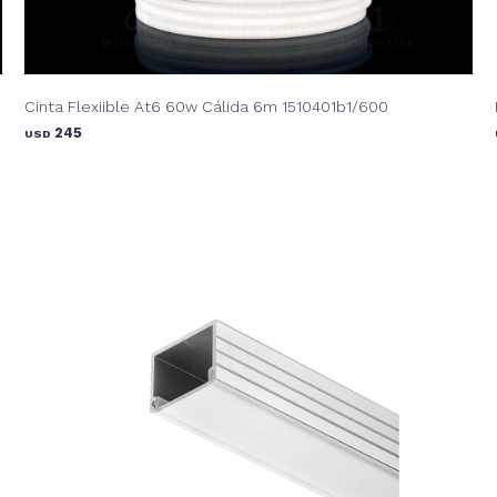
Cinta Flexiible At6 60w Cálida 6m 1510401b1/600
245
USD