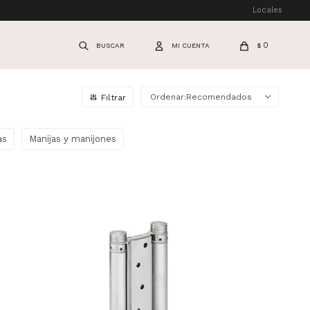
Locales
0
$
Recomendados
as
Manijas y manijones