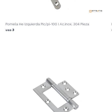
Pomela He Izquierda Pic/pi-100 I Ac.inox. 304 Pieza
3
USD