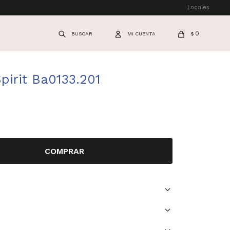
Locales
0
$
Spirit Ba0133.201
COMPRAR