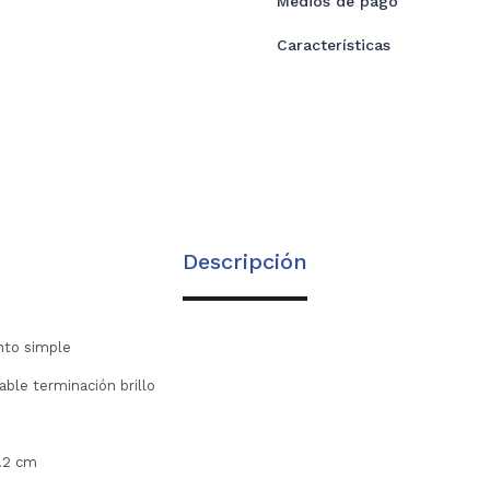
Medios de pago
Características
Descripción
nto simple
able terminación brillo
2.2 cm