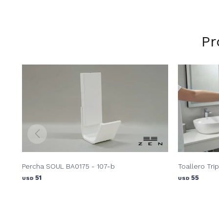
Pr
Percha SOUL BA0175 - 107-b
Toallero Tri
51
55
USD
USD