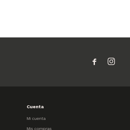


Cuenta
Mi cuenta
Mis compras