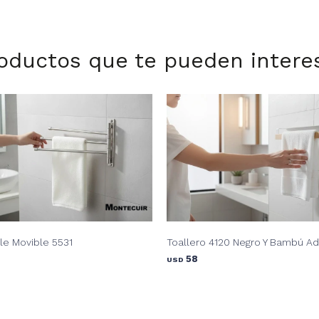
oductos que te pueden intere
ple Movible 5531
Toallero 4120 Negro Y Bambú A
58
USD