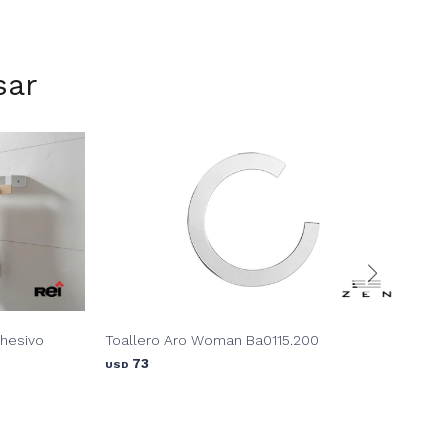
sar
dhesivo
Toallero Aro Woman Ba0115.200
Toa
73
USD
USD