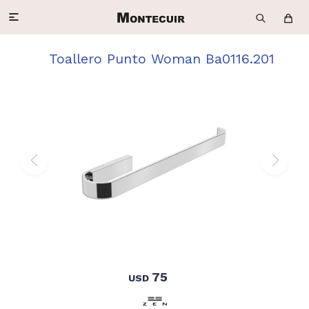

Toallero Punto Woman Ba0116.201
75
USD