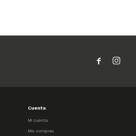


Cuenta
Mi cuenta
Mis compras