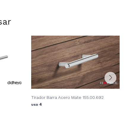
sar
Tirador Barra Acero Mate 155.00.692
Tir
4
USD
USD