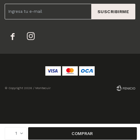
SUSCRIBIRME


© Copyright 2026 / Montecuir
Fenicio
1
COMPRAR