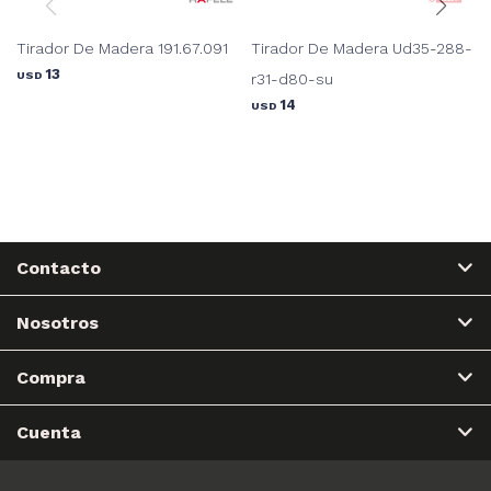
Tirador De Madera 191.67.091
Tirador De Madera Ud35-288-
13
USD
r31-d80-su
14
USD
Contacto
Nosotros
Compra
Cuenta