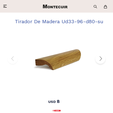

Tirador De Madera Ud33-96-d80-su
8
USD