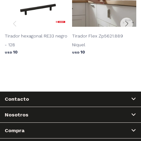
Tirador hexagonal RE33 negro
Tirador Flex Zp5621.889
- 128
Niquel
10
10
USD
USD
Contacto
Nosotros
Compra