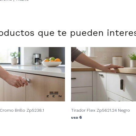
oductos que te pueden intere
Cromo Brillo Zp5238.1
Tirador Flex Zp5621.24 Negro
6
USD