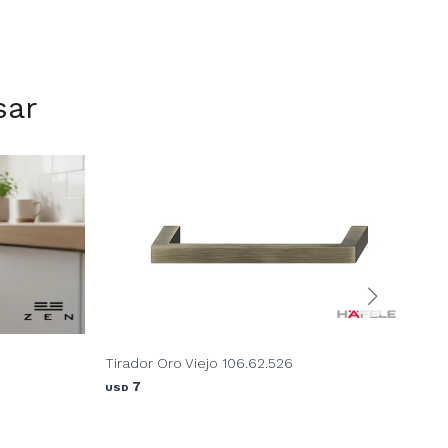
sar
Tirador Oro Viejo 106.62.526
Tir
7
USD
USD