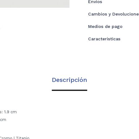
Envíos
Cambios y Devolucione
Medios de pago
Características
Descripción
s: 1.9 cm
8 cm
Cromo | Titanio