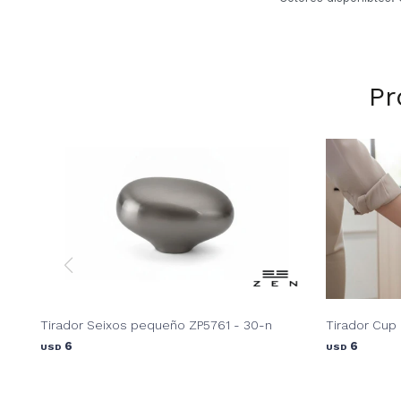
Pr
Tirador Seixos pequeño ZP5761 - 30-n
Tirador Cup 
6
6
USD
USD