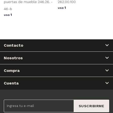
puertas de mueble 246.26. -
262.00.100
1
USD
46-b
1
USD
Contacto
Nosotros
Compra
Cuenta
SUSCRIBIRME