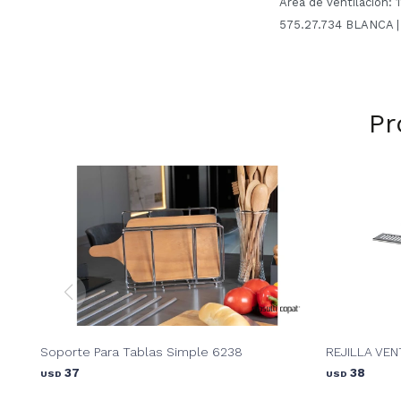
Área de ventilación: 
575.27.734 BLANCA 
Pr
Soporte Para Tablas Simple 6238
REJILLA VEN
37
38
USD
USD