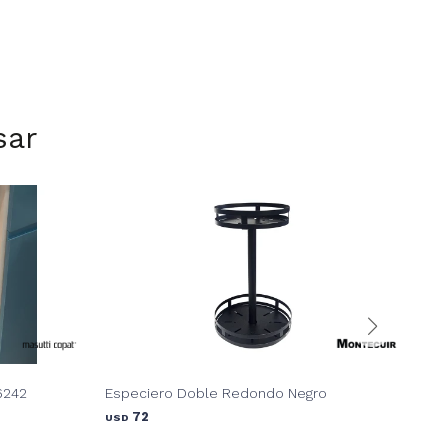
sar
6242
Especiero Doble Redondo Negro
Ban
72
USD
a
USD