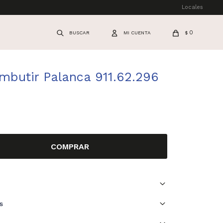
Locales
0
$
embutir Palanca 911.62.296
COMPRAR
s