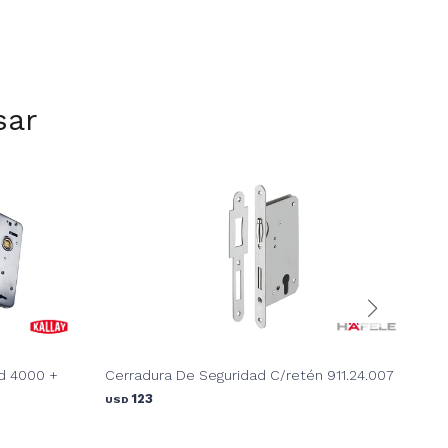
sar
d 4000 +
Cerradura De Seguridad C/retén 911.24.007
Cub
123
USD
425
USD