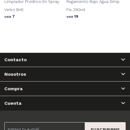
Limpiador P/vidrios En Spray
Pegamento Bajo Agua Simp
Vetro Brill
Fix 290ml
7
19
USD
USD
Contacto
Nosotros
Compra
Cuenta
SUSCRIBIRME