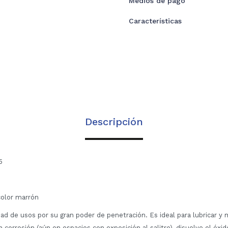
Medios de pago
Características
Descripción
5
color marrón
ad de usos por su gran poder de penetración. Es ideal para lubricar y
a corrosión (aún en espacios con exposición al salitre), disuelve el óxid