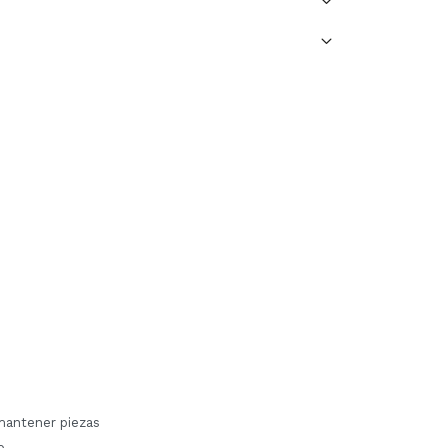
 mantener piezas
o.