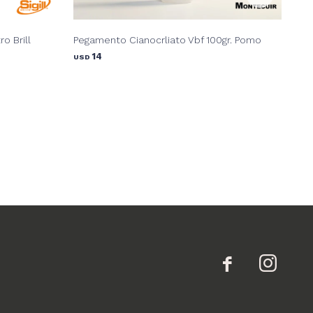
o Brill
Pegamento Cianocrliato Vbf 100gr. Pomo
Peg
14
USD
USD

