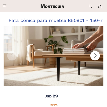

Pata cónica para mueble B50901 - 150-n
29
USD