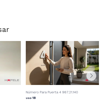
sar
Número Para Puerta 4 987.21.140
Núm
18
USD
USD