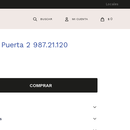
Locales
0
$
Puerta 2 987.21.120
COMPRAR
s