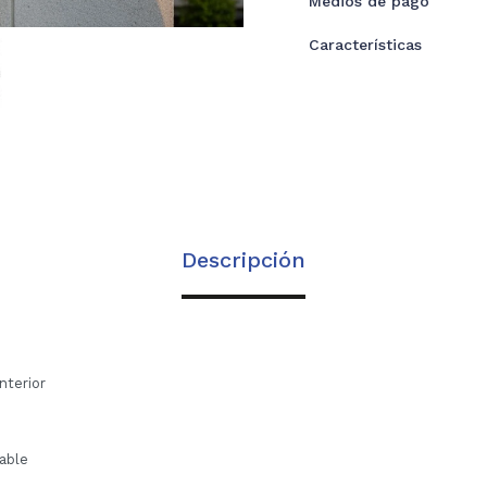
Medios de pago
Características
Descripción
interior
dable