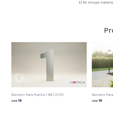
El kit inlcuye material
Pr
Número Para Puerta 1 987.21.110
Número Para 
18
18
USD
USD