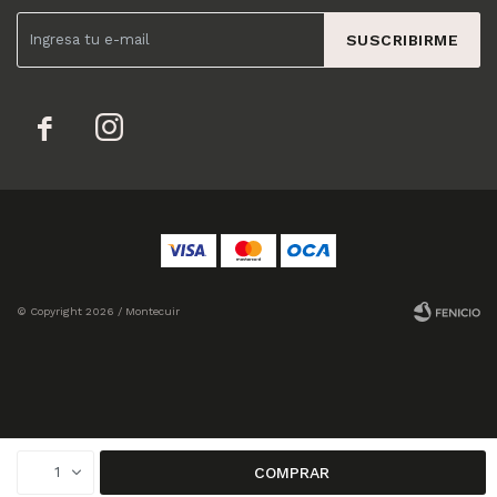
SUSCRIBIRME


© Copyright 2026 / Montecuir
Fenicio
1
COMPRAR