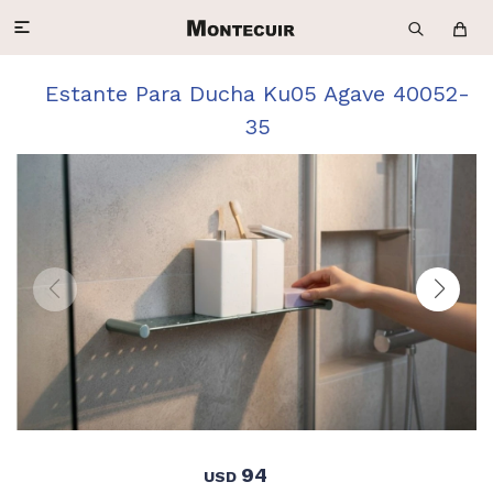

Estante Para Ducha Ku05 Agave 40052-
35
94
USD