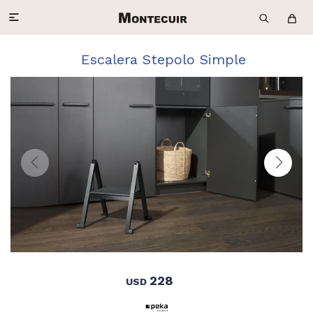

Escalera Stepolo Simple
228
USD