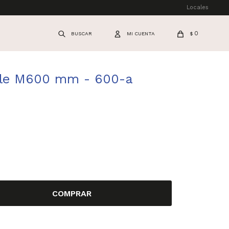
Locales
0
$
ible M600 mm - 600-a
COMPRAR