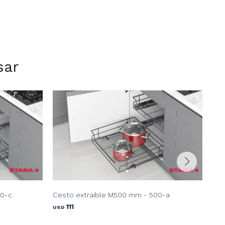
sar
00-c
Cesto extraible M500 mm - 500-a
Org
111
USD
USD