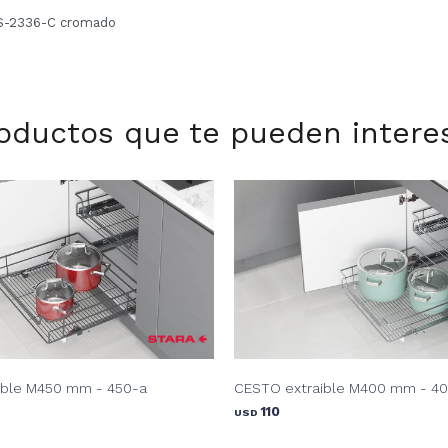
| S-2336-C cromado
oductos que te pueden intere
ible M450 mm - 450-a
CESTO extraible M400 mm - 4
110
USD