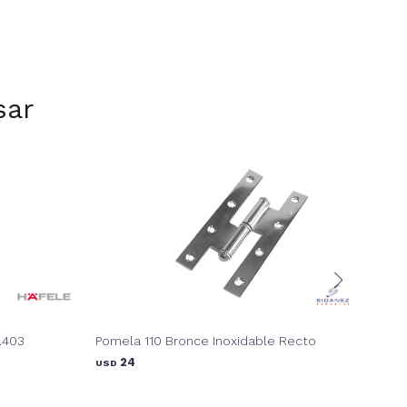
sar
.403
Pomela 110 Bronce Inoxidable Recto
Bis
24
USD
USD