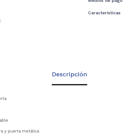
Medios de pago
Características
Descripción
erta
dable
a y puerta metálica