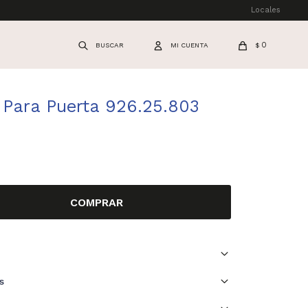
Locales
0
$
 Para Puerta 926.25.803
COMPRAR
s