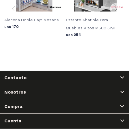
Alacena Doble Bajo Mesada
Estante Abatible Para
170
USD
Muebles Altos M600 5191
254
USD
Contacto
Nosotros
Compra
Cuenta