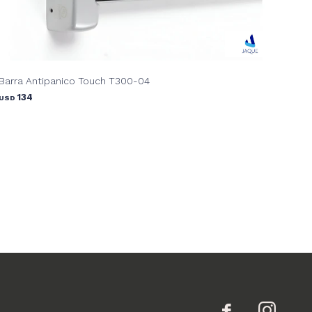
Barra Antipanico Touch T300-04
134
USD

