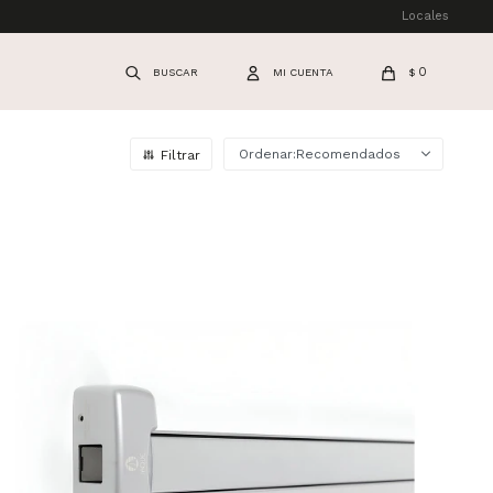
Locales
0
$
Recomendados