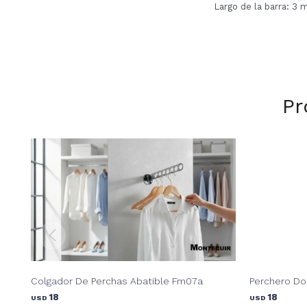
Largo de la barra: 3 
Pr
Colgador De Perchas Abatible Fm07a
Perchero D
18
18
USD
USD