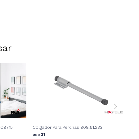
sar
 C8715
Colgador Para Perchas 808.61.233
Per
31
USD
USD