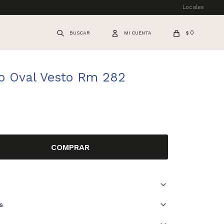
Locales
0
$
o Oval Vesto Rm 282
COMPRAR
s