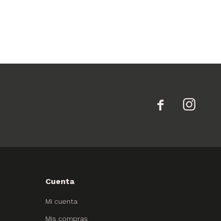


Cuenta
Mi cuenta
Mis compras