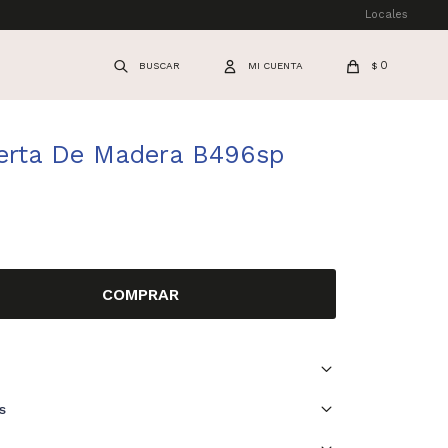
Locales
0
$
erta De Madera B496sp
COMPRAR
s