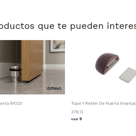
oductos que te pueden intere
uerta 91020
Tope Y Retén De Puerta Imanta
378.13
9
USD