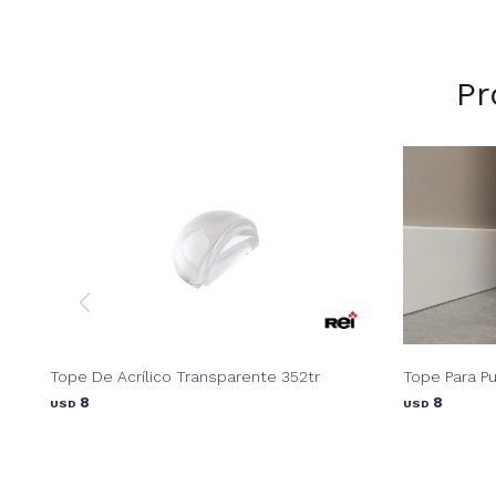
Pr
Tope De Acrílico Transparente 352tr
Tope Para P
8
8
USD
USD