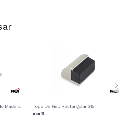
sar
do Madera
Tope De Piso Rectangular 315
Top
11
USD
USD