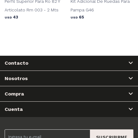
Perfil Superior Para Ro 82 Y
Kit Adicional De Ruedas Para
Articolato Rm 003 - 2 Mts
Pampa G46
43
65
USD
USD
Contacto
Nosotros
Compra
Cuenta
SUSCRIBIRME