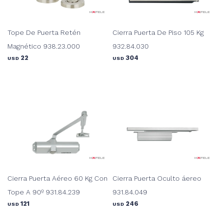
Tope De Puerta Retén
Cierra Puerta De Piso 105 Kg
Magnético 938.23.000
932.84.030
22
304
USD
USD
Cierra Puerta Aéreo 60 Kg Con
Cierra Puerta Oculto áereo
Tope A 90º 931.84.239
931.84.049
121
246
USD
USD