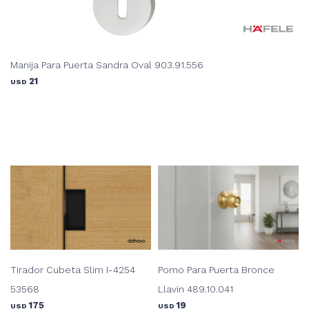
Manija Para Puerta Sandra Oval 903.91.556
21
USD
Tirador Cubeta Slim I-4254
Pomo Para Puerta Bronce
53568
Llavin 489.10.041
175
19
USD
USD