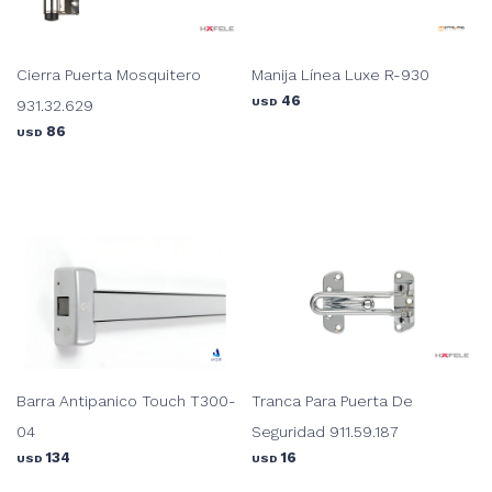
Cierra Puerta Mosquitero
Manija Línea Luxe R-930
46
USD
931.32.629
86
USD
Barra Antipanico Touch T300-
Tranca Para Puerta De
04
Seguridad 911.59.187
134
16
USD
USD