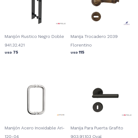
Manijón Rustico Negro Doble
Manija Trocadero 2039
941.32.421
Florentino
75
115
USD
USD
Manijón Acero Inoxidable Ari-
Manija Para Puerta Grafito
120-04
903.91.103 Oval