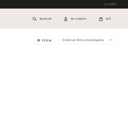
Locales
0
$
Recomendados