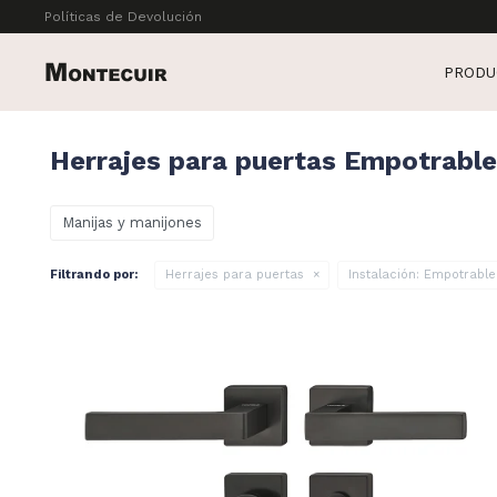
Políticas de Devolución
PRODU
Herrajes para puertas Empotrable
Manijas y manijones
Filtrando por:
Herrajes para puertas
Instalación:
Empotrable