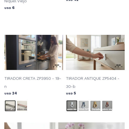
Niquel Viejo
6
USD
TIRADOR CRETA ZP3950 - 19-
TIRADOR ANTIQUE ZP5404 -
n
30-b
24
5
USD
USD