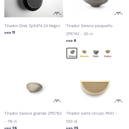
Tirador Disk Zp5474.24 Negro
Tirador Seixos pequeño
11
USD
ZP5761 - 30-n
6
USD
Tirador Seixos grande ZP5762
Tirador semi círculo PAIO -
- 78-n
120-d
26
25
USD
USD