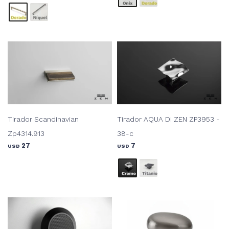
Tirador Scandinavian
Tirador AQUA DI ZEN ZP3953 -
Zp4314.913
38-c
27
7
USD
USD