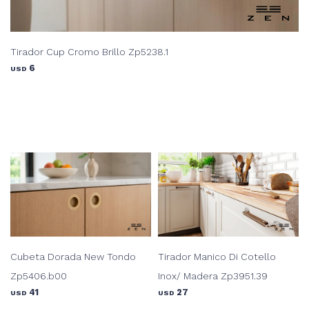
Tirador Cup Cromo Brillo Zp5238.1
6
USD
Cubeta Dorada New Tondo
Tirador Manico Di Cotello
Zp5406.b00
Inox/ Madera Zp3951.39
41
27
USD
USD