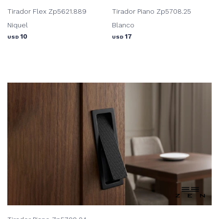
Tirador Flex Zp5621.889
Tirador Piano Zp5708.25
Niquel
Blanco
10
17
USD
USD