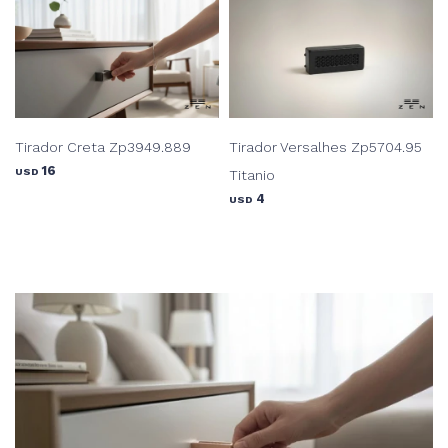
Tirador Creta Zp3949.889
Tirador Versalhes Zp5704.95
16
USD
Titanio
4
USD