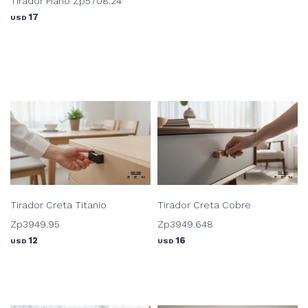
Tirador Piano Zp5708.24
17
USD
Tirador Creta Titanio
Tirador Creta Cobre
Zp3949.95
Zp3949.648
12
16
USD
USD