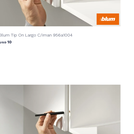
Blum Tip On Largo C/iman 956a1004
10
USD