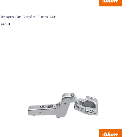
Bisagra Sin Retén Curva 74t
3
USD