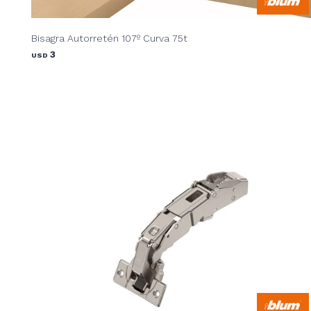
Bisagra Autorretén 107º Curva 75t
3
USD