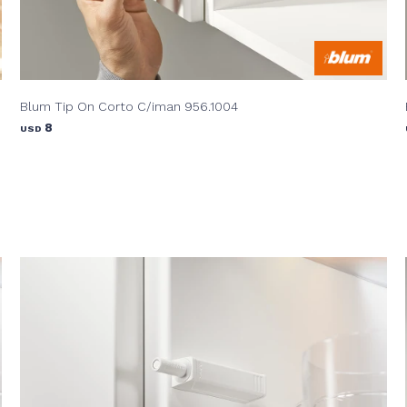
Blum Tip On Corto C/iman 956.1004
8
USD