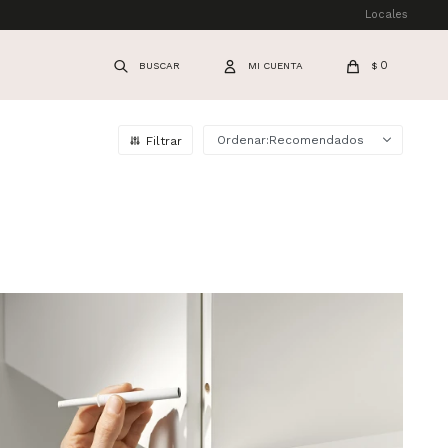
Locales
0
$
Recomendados