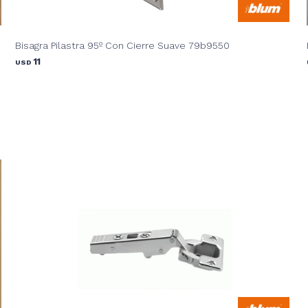
Bisagra Pilastra 95º Con Cierre Suave 79b9550
11
USD