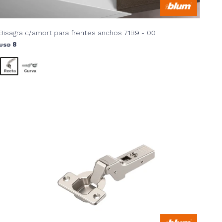
Bisagra c/amort para frentes anchos 71B9 - 00
8
USD