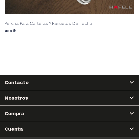
Percha Para Carteras Y Pañuelos De Techo
9
USD
Contacto
Nosotros
Compra
Cuenta