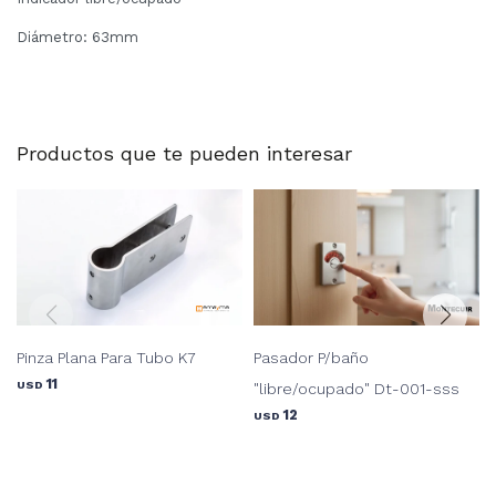
Diámetro: 63mm
Productos que te pueden interesar
Pinza Plana Para Tubo K7
Pasador P/baño
11
USD
"libre/ocupado" Dt-001-sss
12
USD