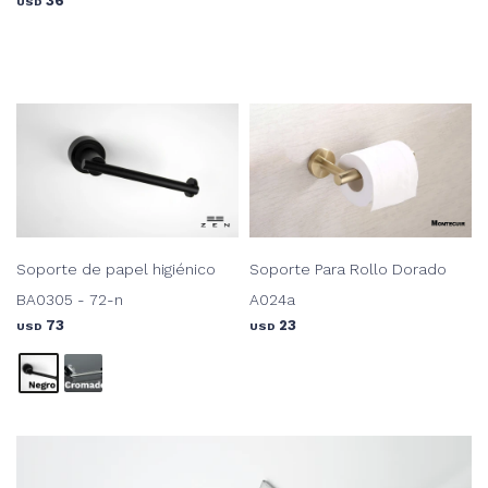
36
USD
Soporte de papel higiénico
Soporte Para Rollo Dorado
BA0305 - 72-n
A024a
73
23
USD
USD