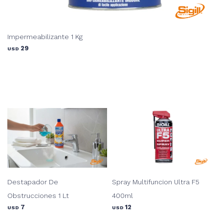
Impermeabilizante 1 Kg
29
USD
Destapador De
Spray Multifuncion Ultra F5
Obstrucciones 1 Lt
400ml
7
12
USD
USD