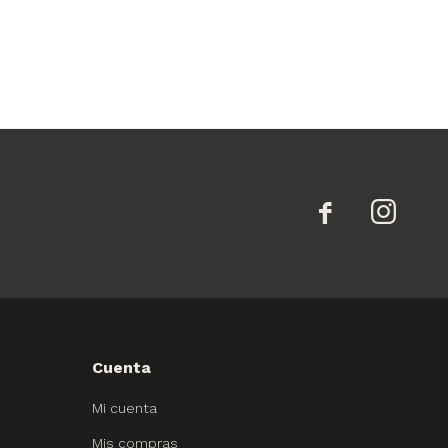


Cuenta
Mi cuenta
Mis compras