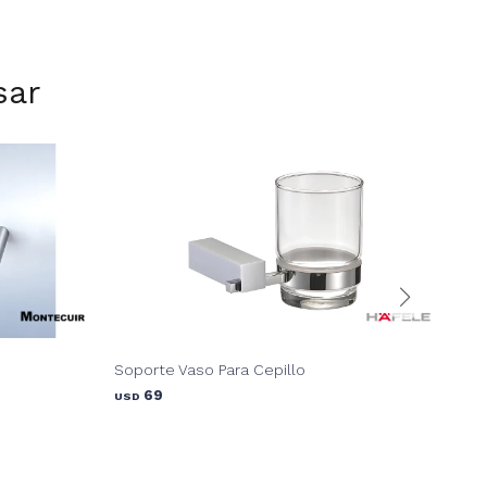
sar
o
Soporte Vaso Para Cepillo
Sop
69
USD
USD