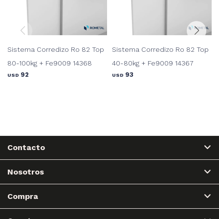
Sistema Corredizo Ro 82 Top
Sistema Corredizo Ro 82 Top
80-100kg + Fe9009 14368
40-80kg + Fe9009 14367
92
93
USD
USD
Contacto
Nosotros
Compra