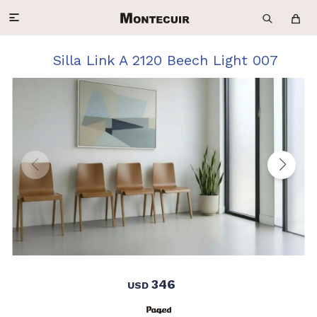

Silla Link A 2120 Beech Light 007
346
USD