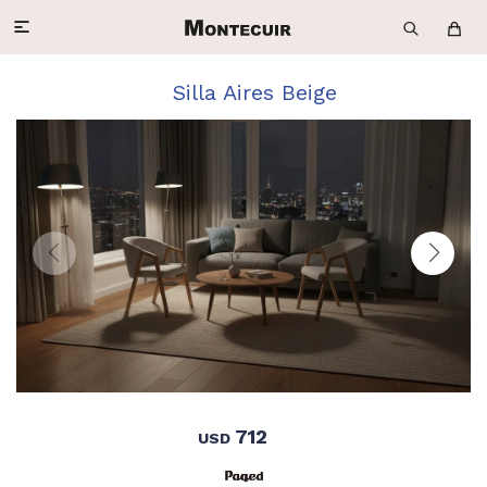

Silla Aires Beige
712
USD