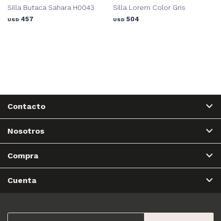
Silla Butaca Sahara H0043
Silla Lorem Color Gris
457
504
USD
USD
Contacto
Nosotros
Compra
Cuenta