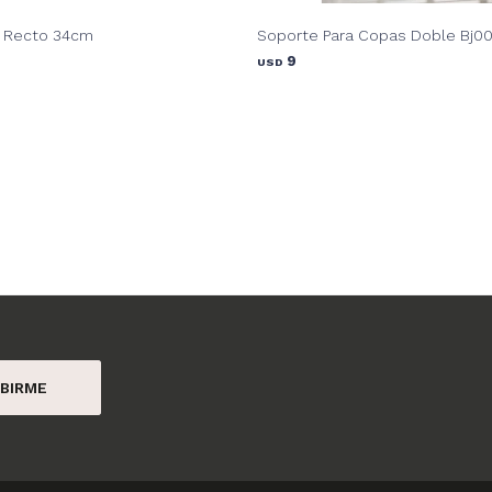
 Recto 34cm
Soporte Para Copas Doble Bj0
9
USD
BIRME