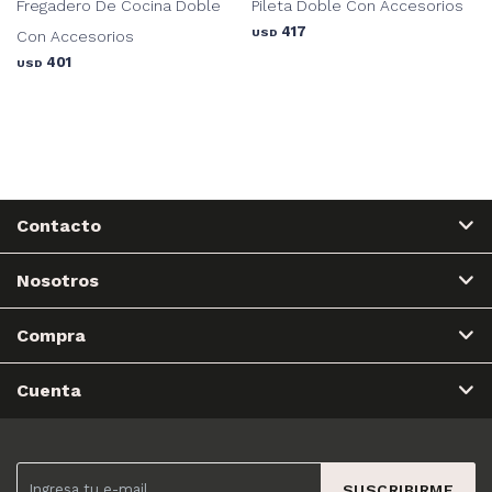
Fregadero De Cocina Doble
Pileta Doble Con Accesorios
417
USD
Con Accesorios
401
USD
Contacto
Nosotros
Compra
Cuenta
SUSCRIBIRME