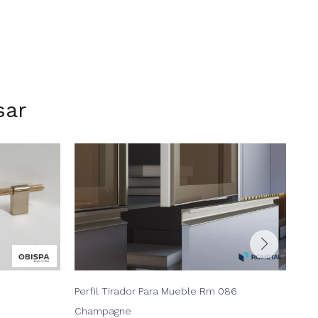
sar
Perfil Tirador Para Mueble Rm 086
Tir
USD
Champagne