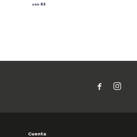
63
USD


Cuenta