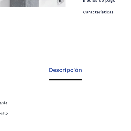
Medios de pago
Características
Descripción
dable
rillo