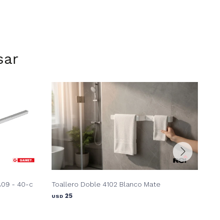
sar
A09 - 40-c
Toallero Doble 4102 Blanco Mate
Toa
25
USD
USD