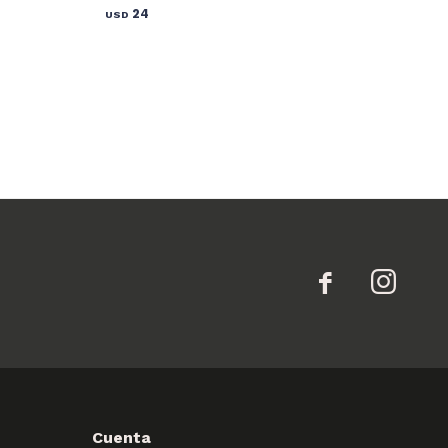
24
USD


Cuenta