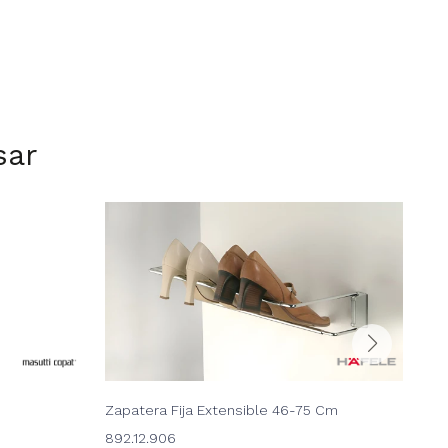
sar
Zapatera Fija Extensible 46-75 Cm
Zap
USD
892.12.906