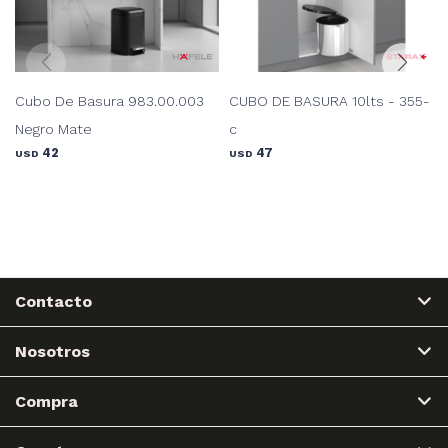
Cubo De Basura 983.00.003
CUBO DE BASURA 10lts - 355-
Negro Mate
c
42
47
USD
USD
Contacto
Nosotros
Compra