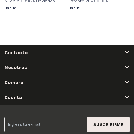
Mueble Giz X24 Unidades
Estante 284.00.004
18
19
USD
USD
Contacto
Nosotros
Compra
Cuenta
SUSCRIBIRME